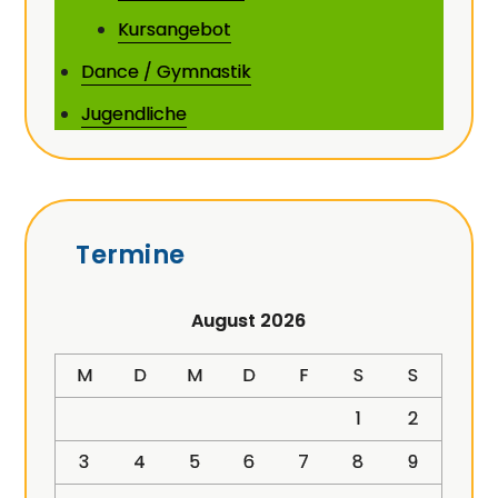
Kursangebot
Dance / Gymnastik
Jugendliche
Termine
August 2026
M
D
M
D
F
S
S
1
2
3
4
5
6
7
8
9